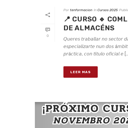
Por
tenformacion
In
Cursos 2025
Publ
📍 CURSO 🔹 COM
DE ALMACÉNS
0
𝘘𝘶𝘦𝘳𝘦𝘴 𝘵𝘳𝘢𝘣𝘢𝘭𝘭𝘢𝘳 𝘯𝘰 𝘴𝘦𝘤𝘵𝘰𝘳 
𝘦𝘴𝘱𝘦𝘤𝘪𝘢𝘭𝘪𝘻𝘢𝘳𝘵𝘦 𝘯𝘶𝘯 𝘥𝘰𝘴 á𝘮𝘣𝘪
𝘱𝘳á𝘤𝘵𝘪𝘤𝘢, 𝘤𝘰𝘯 𝘵í𝘵𝘶𝘭𝘰 𝘰𝘧𝘪𝘤𝘪𝘢𝘭 𝘦 [.
LEER MAS