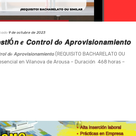
icado
9 de octubre de 2023
𝙞Ó𝙣 𝒆 𝘾𝙤𝙣𝙩𝙧𝙤𝙡 𝙙𝒐 𝘼𝙥𝙧𝙤𝙫𝙞𝙨𝙞𝙤𝙣𝙖𝙢𝙞𝙚𝙣𝙩𝙤
𝘾𝙤𝙣𝙩𝙧𝙤𝙡 𝙙𝒐 𝘼𝙥𝙧𝙤𝙫𝙞𝙨𝙞𝙤𝙣𝙖𝙢𝙞𝙚𝙣𝙩𝙤 (REQUISITO BACHARELATO OU
sencial en Vilanova de Arousa – Duración 468 horas –