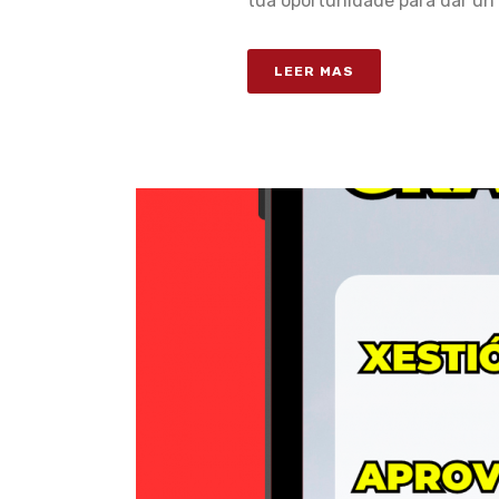
túa oportunidade para dar un [
LEER MAS