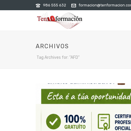
986 555 632
formacion@tenformacion.c
ARCHIVOS
Tag Archives for: "AFD"