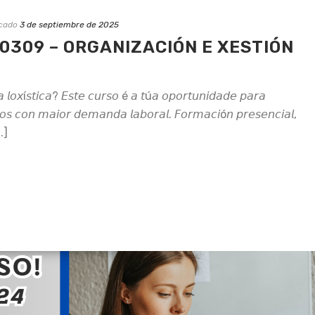
icado
3 de septiembre de 2025
L0309 – ORGANIZACIÓN E XESTIÓN
𝘢 𝘭𝘰𝘹í𝘴𝘵𝘪𝘤𝘢? 𝘌𝘴𝘵𝘦 𝘤𝘶𝘳𝘴𝘰 é 𝘢 𝘵ú𝘢 𝘰𝘱𝘰𝘳𝘵𝘶𝘯𝘪𝘥𝘢𝘥𝘦 𝘱𝘢𝘳𝘢
𝘵𝘰𝘴 𝘤𝘰𝘯 𝘮𝘢𝘪𝘰𝘳 𝘥𝘦𝘮𝘢𝘯𝘥𝘢 𝘭𝘢𝘣𝘰𝘳𝘢𝘭. 𝘍𝘰𝘳𝘮𝘢𝘤𝘪ó𝘯 𝘱𝘳𝘦𝘴𝘦𝘯𝘤𝘪𝘢𝘭,
..]