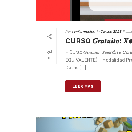
Por
tenformacion
In
Cursos 2023
Publ
CURSO 𝑮𝒓𝒂𝒕𝒖𝒊𝒕𝒐: 𝑿𝙚𝙨𝙩
– Curso 𝑮𝒓𝒂𝒕𝒖𝒊𝒕𝒐: 𝑿𝙚𝙨𝙩𝙞ó𝙣 𝒆 
0
EQUIVALENTE) – Modalidad Pre
Datas [...]
LEER MAS