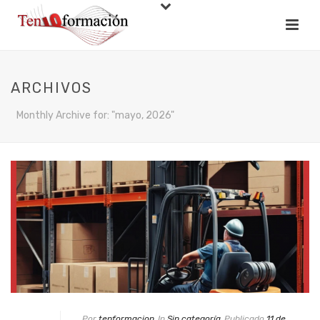
ARCHIVOS
Monthly Archive for: "mayo, 2026"
Por
tenformacion
In
Sin categoría
Publicado
11 de