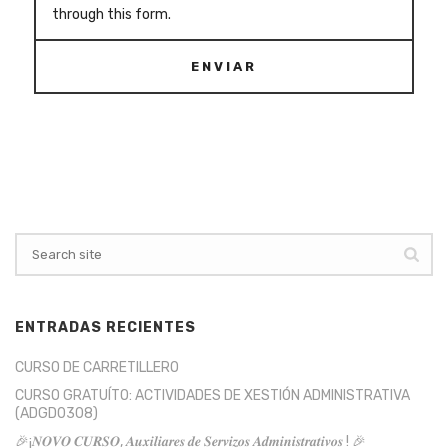
through this form.
ENVIAR
ENTRADAS RECIENTES
CURSO DE CARRETILLERO
CURSO GRATUÍTO: ACTIVIDADES DE XESTIÓN ADMINISTRATIVA
(ADGD0308)
🎉¡𝑵𝑶𝑽𝑶 𝑪𝑼𝑹𝑺𝑶, 𝑨𝒖𝒙𝒊𝒍𝒊𝒂𝒓𝒆𝒔 𝒅𝒆 𝑺𝒆𝒓𝒗𝒊𝒛𝒐𝒔 𝑨𝒅𝒎𝒊𝒏𝒊𝒔𝒕𝒓𝒂𝒕𝒊𝒗𝒐𝒔 ! 🎉