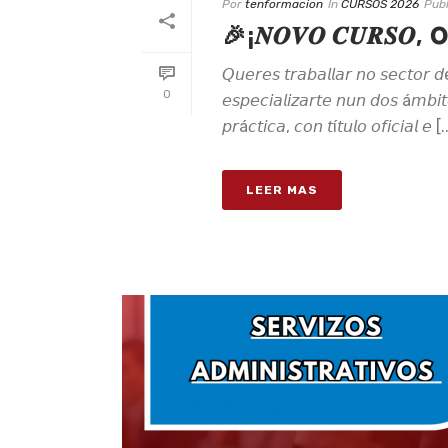
Por
tenformacion
In
CURSOS 2026
Pub
🎉¡𝑵𝑶𝑽𝑶 𝑪𝑼𝑹𝑺𝑶, 𝗢𝗿
𝘘𝘶𝘦𝘳𝘦𝘴 𝘵𝘳𝘢𝘣𝘢𝘭𝘭𝘢𝘳 𝘯𝘰 𝘴𝘦𝘤𝘵𝘰
0
𝘦𝘴𝘱𝘦𝘤𝘪𝘢𝘭𝘪𝘻𝘢𝘳𝘵𝘦 𝘯𝘶𝘯 𝘥𝘰𝘴 á𝘮𝘣𝘪
𝘱𝘳á𝘤𝘵𝘪𝘤𝘢, 𝘤𝘰𝘯 𝘵í𝘵𝘶𝘭𝘰 𝘰𝘧𝘪𝘤𝘪𝘢𝘭 𝘦 [.
LEER MAS