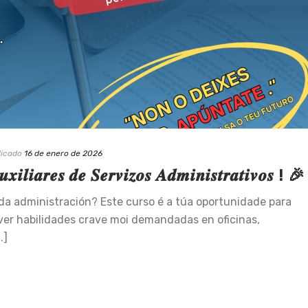
licado
16 de enero de 2026
𝒊𝒂𝒓𝒆𝒔 𝒅𝒆 𝑺𝒆𝒓𝒗𝒊𝒛𝒐𝒔 𝑨𝒅𝒎𝒊𝒏𝒊𝒔𝒕𝒓𝒂𝒕𝒊𝒗𝒐𝒔 ! 🎉
 da administración? Este curso é a túa oportunidade para
lver habilidades crave moi demandadas en oficinas,
.]