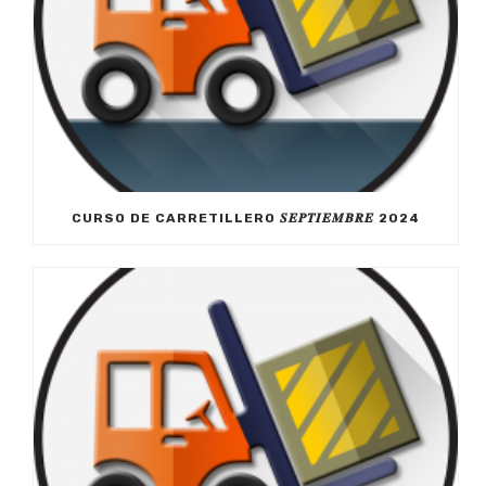
CURSO DE CARRETILLERO 𝑺𝑬𝑷𝑻𝑰𝑬𝑴𝑩𝑹𝑬 2024