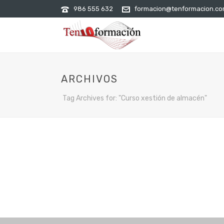
986 555 632
formacion@tenformacion.c
ARCHIVOS
Tag Archives for: "Curso xestión de almacén"